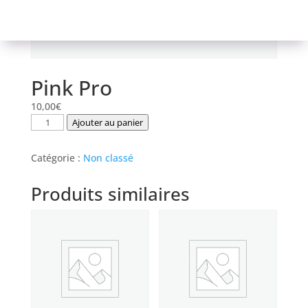
Pink Pro
10,00
€
quantité
Ajouter au panier
de
Pink
Catégorie :
Non classé
Pro
Produits similaires