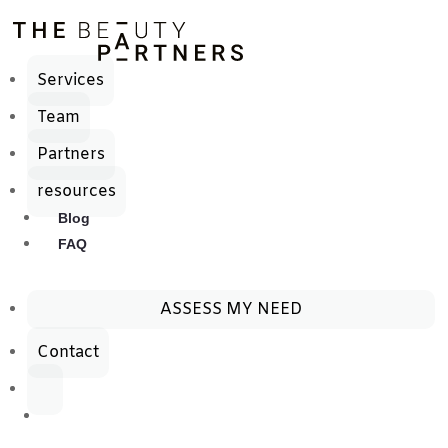
Services
Team
Accueil
/
Non classé
/ Pink Pro
Partners
resources
Blog
FAQ
ASSESS MY NEED
Contact