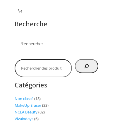
Recherche
Rechercher
Catégories
18
Non classé
18
produits
33
MakeUp Eraser
33
82
produits
NCLA Beauty
82
6
produits
Vivaiodays
6
produits